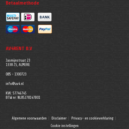
Betaalmethode
AV4RENT B.V
Jasmijnstraat 23
1338 ZS, ALMERE
085 - 1300723
info@av4.nl
KVK: 57746745
BTW nr: NL85278147B01
Algemene voorwaarden
Disclaimer
Privacy- en cookieverklaring
Cookie instellingen