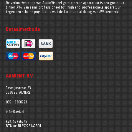
De verhuur/verkoop van AudioVisueel gerelateerde apparatuur is een grote tak
binnen AV4. Van semi-professioneel tot 'high end' professionele apparatuur
tegen een scherpe prijs. Dat is wat de facilitaire afdeling van AV4 kenmerkt.
Betaalmethode
AV4RENT B.V
Jasmijnstraat 23
1338 ZS, ALMERE
085 - 1300723
info@av4.nl
KVK: 57746745
BTW nr: NL85278147B01