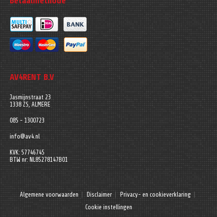
Betaalmethode
AV4RENT B.V
Jasmijnstraat 23
1338 ZS, ALMERE
085 - 1300723
info@av4.nl
KVK: 57746745
BTW nr: NL85278147B01
Algemene voorwaarden
Disclaimer
Privacy- en cookieverklaring
Cookie instellingen