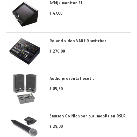
Afkijk monitor 21
€ 47,00
Roland video V40 HD switcher
€ 276,00
Audio presentatieset L
€ 85,50
Samson Go Mic voor o.a. mobils en DSLR
€ 29,00