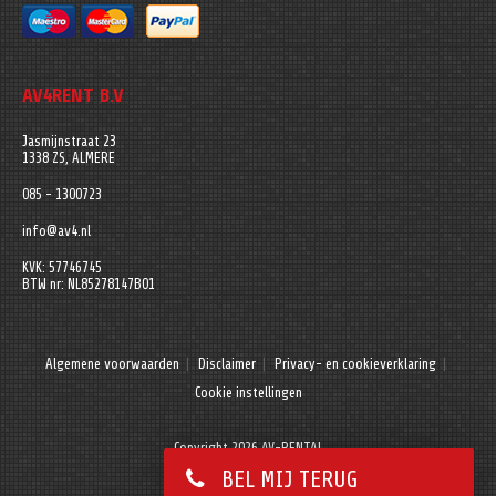
AV4RENT B.V
Jasmijnstraat 23
1338 ZS, ALMERE
085 - 1300723
info@av4.nl
KVK: 57746745
BTW nr: NL85278147B01
Algemene voorwaarden
Disclaimer
Privacy- en cookieverklaring
Cookie instellingen
Copyright 2026 AV-RENTAL
BEL MIJ TERUG