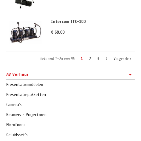
Intercom ITC-100
€ 69,00
Getoond 1–24 van 96
1
2
3
4
Volgende »
AV Verhuur
Presentatiemiddelen
Presentatiepakketten
Camera's
Beamers - Projectoren
Microfoons
Geluidsset's