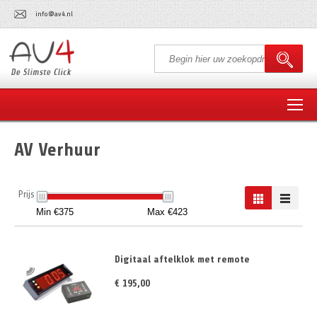
info@av4.nl
AV Verhuur
Prijs
Digitaal aftelklok met remote
€ 195,00