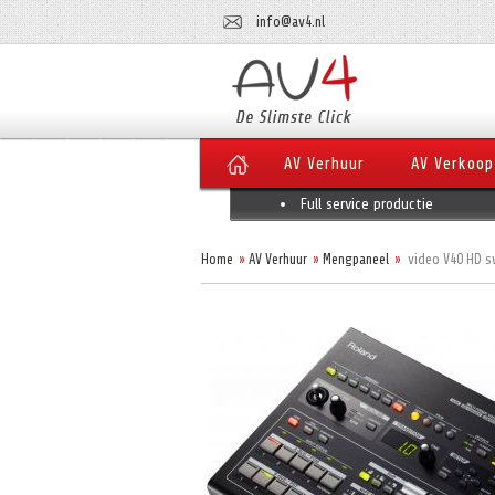
info@av4.nl
AV Verhuur
AV Verkoop
Full service productie
Home
AV Verhuur
Mengpaneel
video V40 HD s