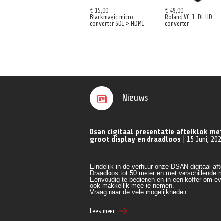
€ 15,00
€ 49,00
Blackmagic micro
Roland VC-1-DL HD
converter SDI > HDMI
converter
Nieuws
Dsan digitaal presentatie aftelklok me
groot display en draadloos
| 15 Juni, 20
Eindelijk in de verhuur onze DSAN digitaal aft
Draadloos tot 50 meter en met verschillende
Eenvoudig te bedienen en in een koffer om ev
ook makkelijk mee te nemen.
Vraag naar de vele mogelijkheden.
Lees meer