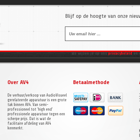
Blijf op de hoogte van onze nie
We wijzen je op ons
privacybeleid
en 
Over AV4
Betaalmethode
De verhuur/verkoop van AudioVisueel
gerelateerde apparatuur is een grote
tak binnen AV4. Van semi-
professioneel tot 'high end'
professionele apparatuur tegen een
scherpe prijs. Dat is wat de
facilitaire afdeling van AV4
kenmerkt.