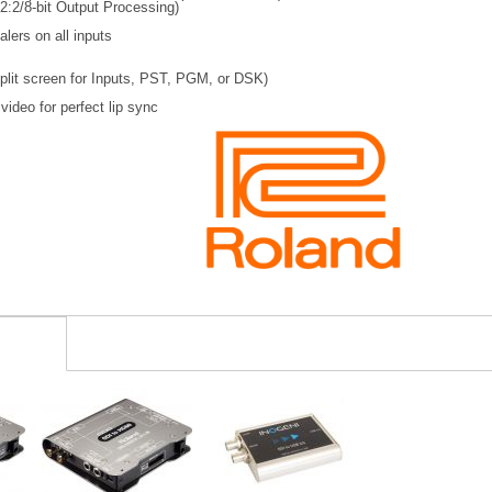
:2:2/8-bit Output Processing)
lers on all inputs
plit screen for Inputs, PST, PGM, or DSK)
video for perfect lip sync