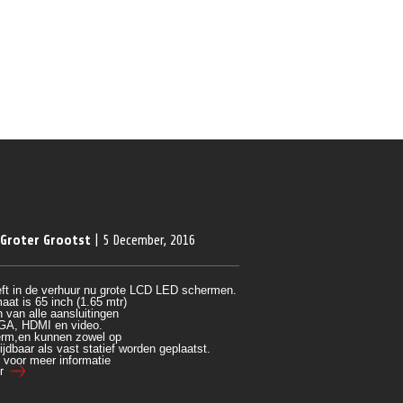
 Groter Grootst
| 5 December, 2016
ft in de verhuur nu grote LCD LED schermen.
aat is 65 inch (1.65 mtr)
 van alle aansluitingen 
GA, HDMI en video.
rm,en kunnen zowel op 
ijdbaar als vast statief worden geplaatst.
r voor meer informatie
r