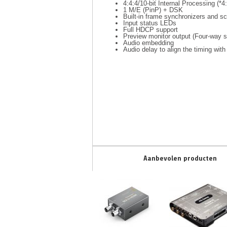
4:4:4/10-bit Internal Processing (*4
1 M/E (PinP) + DSK
Built-in frame synchronizers and sca
Input status LEDs
Full HDCP support
Preview monitor output (Four-way s
Audio embedding
Audio delay to align the timing with 
Aanbevolen producten