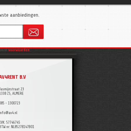
uwste aanbiedingen.
onze
voorwaarden
.
AV4RENT B.V
Jasmijnstraat 23
1338 ZS, ALMERE
085 - 1300723
info@av4.nl
KVK: 57746745
BTW nr: NL85278147B01