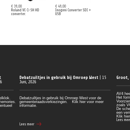
€ 39,00
€ 49,00
Roland VC-1-SH HD
Inogeni Converter SDI >
converter.
USB
t
Debatzuiltjes in gebruik bij Omroep West
| 15
Groot,
26
Juni, 2026
AV4 hee
Het form
elklok.
Debatzuiltjes in gebruik bij Omroep West
voor de
Voorzien
 memories.
gemeenteraadsverkiezingen.
Klik hier voor meer
zoals V
entueel 
informatie.
De sche
een verr
Klik
 hie
Lees mee
Lees meer