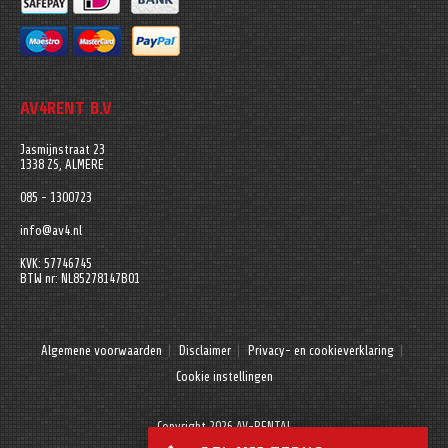
AV4RENT B.V
Jasmijnstraat 23
1338 ZS, ALMERE
085 - 1300723
info@av4.nl
KVK: 57746745
BTW nr: NL85278147B01
Algemene voorwaarden
Disclaimer
Privacy- en cookieverklaring
Cookie instellingen
Copyright 2026 AV-RENTAL