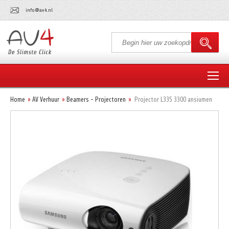
info@av4.nl
Home
AV Verhuur
Beamers - Projectoren
Projector L335 3300 ansiumen