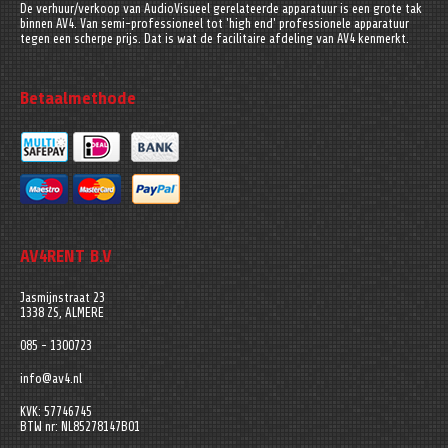
De verhuur/verkoop van AudioVisueel gerelateerde apparatuur is een grote tak
binnen AV4. Van semi-professioneel tot 'high end' professionele apparatuur
tegen een scherpe prijs. Dat is wat de facilitaire afdeling van AV4 kenmerkt.
Betaalmethode
AV4RENT B.V
Jasmijnstraat 23
1338 ZS, ALMERE
085 - 1300723
info@av4.nl
KVK: 57746745
BTW nr: NL85278147B01