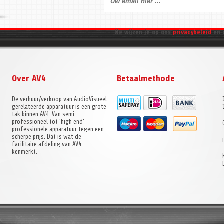
We wijzen je op ons
privacybeleid
en 
Over AV4
Betaalmethode
De verhuur/verkoop van AudioVisueel
gerelateerde apparatuur is een grote
tak binnen AV4. Van semi-
professioneel tot 'high end'
professionele apparatuur tegen een
scherpe prijs. Dat is wat de
facilitaire afdeling van AV4
kenmerkt.