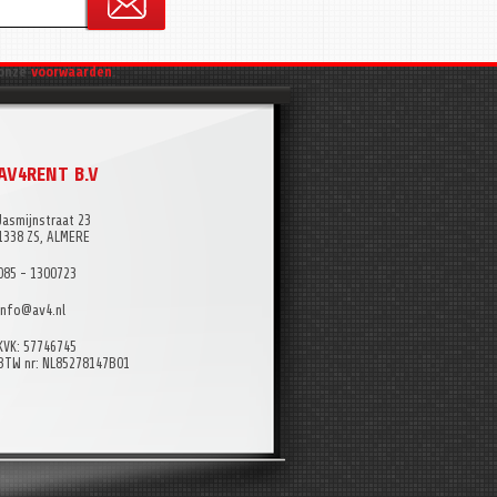
onze
voorwaarden
.
AV4RENT B.V
Jasmijnstraat 23
1338 ZS, ALMERE
085 - 1300723
info@av4.nl
KVK: 57746745
BTW nr: NL85278147B01