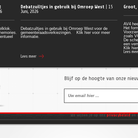
t
Debatzuiltjes in gebruik bij Omroep West
| 15
Groot,
26
Juni, 2026
AV4 hee
Het form
elklok.
Debatzuiltjes in gebruik bij Omroep West
voor de
Voorzien
 memories.
gemeenteraadsverkiezingen.
Klik hier voor meer
zoals V
entueel 
informatie.
De sche
een verr
Klik
 hie
Lees mee
Lees meer
Blijf op de hoogte van onze nie
We wijzen je op ons
privacybeleid
en 