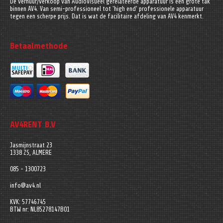
De verhuur/verkoop van AudioVisueel gerelateerde apparatuur is een grote tak
binnen AV4. Van semi-professioneel tot 'high end' professionele apparatuur
tegen een scherpe prijs. Dat is wat de facilitaire afdeling van AV4 kenmerkt.
Betaalmethode
AV4RENT B.V
Jasmijnstraat 23
1338 ZS, ALMERE
085 - 1300723
info@av4.nl
KVK: 57746745
BTW nr: NL85278147B01