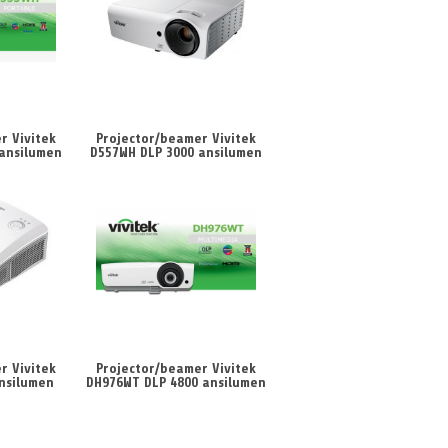
r Vivitek
Projector/beamer Vivitek
 ansilumen
D557WH DLP 3000 ansilumen
r Vivitek
Projector/beamer Vivitek
nsilumen
DH976WT DLP 4800 ansilumen