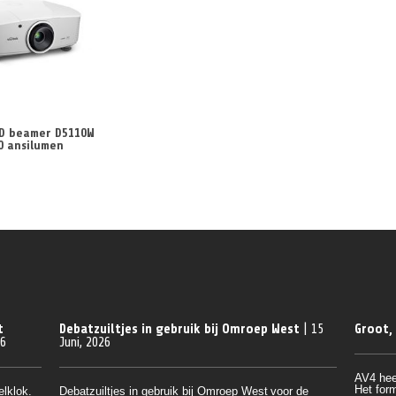
HD beamer D5110W
0 ansilumen
t
Debatzuiltjes in gebruik bij Omroep West
| 15
Groot,
26
Juni, 2026
AV4 hee
Het form
elklok.
Debatzuiltjes in gebruik bij Omroep West
voor de