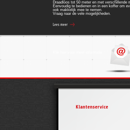
Draadloos tot 50 meter en met verschillende
Eenvoudig te bedienen en in een koffer om ev
ook makkelijk mee te nemen.
Vraag naar de vele mogelijkheden.
Lees meer
Klik hier voor meer informatie
Klantenservice