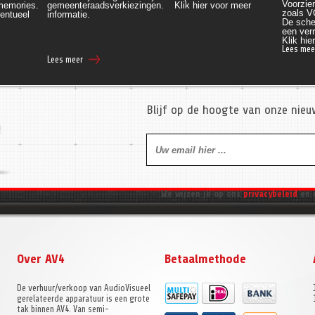
Voorzien
 memories.
gemeenteraadsverkiezingen.
Klik hier voor meer
zoals V
entueel 
informatie.
De sche
een verr
Klik
 hie
Lees mee
Lees meer
Blijf op de hoogte van onze nie
We wijzen je op ons
privacybeleid
en 
Over AV4
Betaalmethode
De verhuur/verkoop van AudioVisueel
gerelateerde apparatuur is een grote
tak binnen AV4. Van semi-