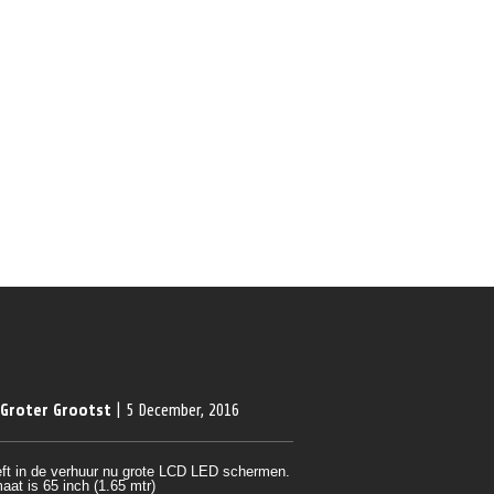
 Groter Grootst
| 5 December, 2016
ft in de verhuur nu grote LCD LED schermen.
aat is 65 inch (1.65 mtr)