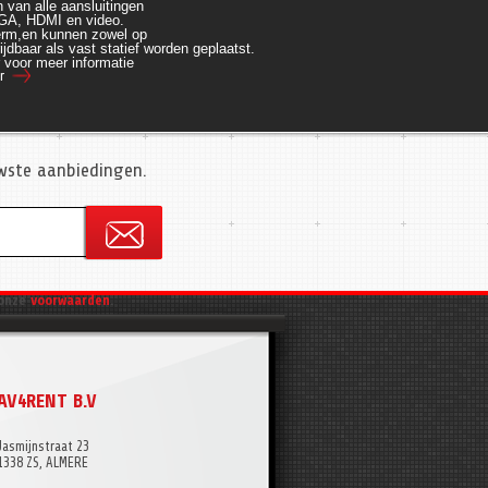
 van alle aansluitingen 
GA, HDMI en video.
rm,en kunnen zowel op 
ijdbaar als vast statief worden geplaatst.
r voor meer informatie
r
uwste aanbiedingen.
onze
voorwaarden
.
AV4RENT B.V
Jasmijnstraat 23
1338 ZS, ALMERE