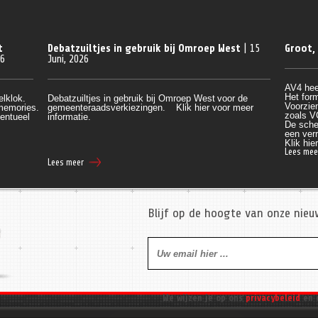
t
Debatzuiltjes in gebruik bij Omroep West
| 15
Groot,
26
Juni, 2026
AV4 hee
Het form
elklok.
Debatzuiltjes in gebruik bij Omroep West
voor de
Voorzien
 memories.
gemeenteraadsverkiezingen.
Klik hier voor meer
zoals V
entueel 
informatie.
De sche
een verr
Klik
 hie
Lees mee
Lees meer
Blijf op de hoogte van onze nie
We wijzen je op ons
privacybeleid
en 