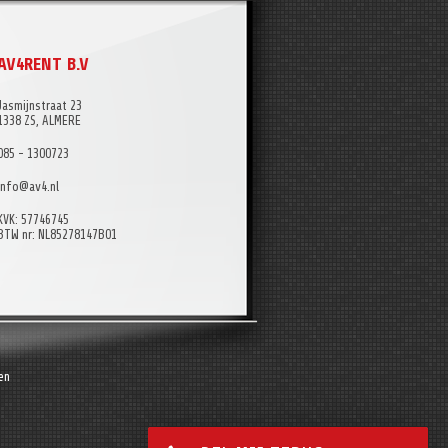
AV4RENT B.V
Jasmijnstraat 23
1338 ZS, ALMERE
085 - 1300723
info@av4.nl
KVK: 57746745
BTW nr: NL85278147B01
en